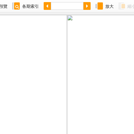
預覽
各期索引
放大
縮