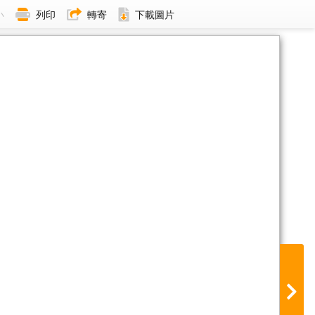
小
列印
轉寄
下載圖片