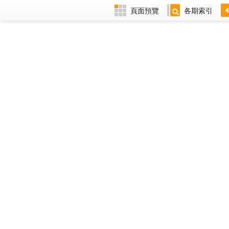
頁面預覽
各期索引