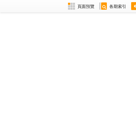
頁面預覽
各期索引