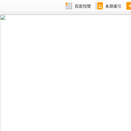
頁面預覽
各期索引