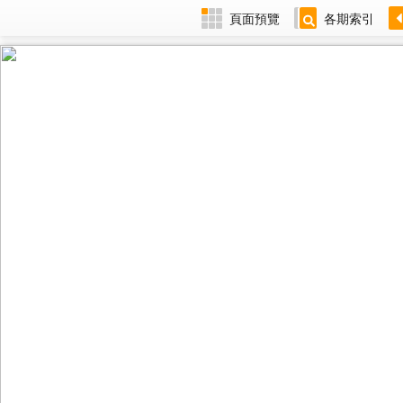
頁面預覽
各期索引