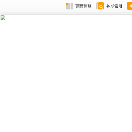
頁面預覽
各期索引