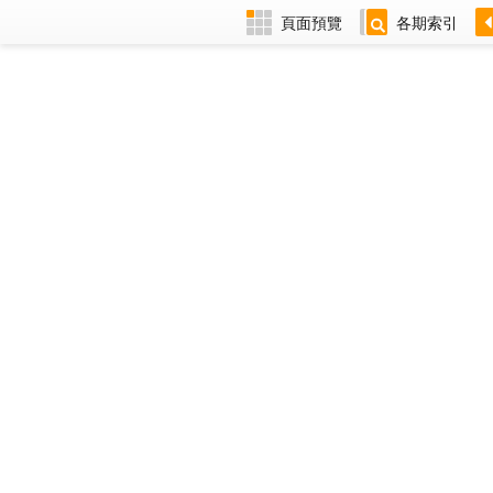
頁面預覽
各期索引