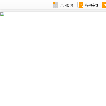
頁面預覽
各期索引