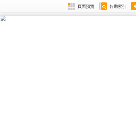
頁面預覽
各期索引