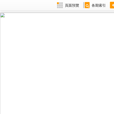
頁面預覽
各期索引