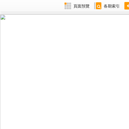
頁面預覽
各期索引