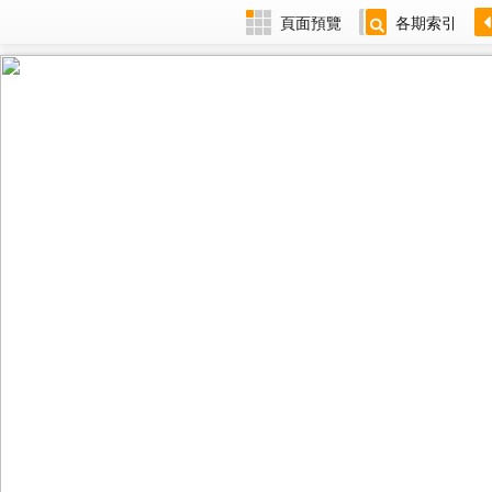
頁面預覽
各期索引