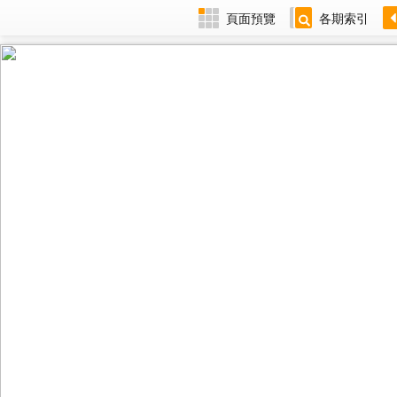
頁面預覽
各期索引