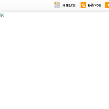
頁面預覽
各期索引