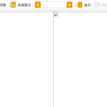
預覽
各期索引
放大
縮