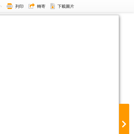
小
列印
轉寄
下載圖片