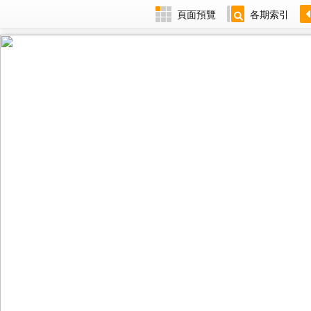
頁面預覽
各期索引