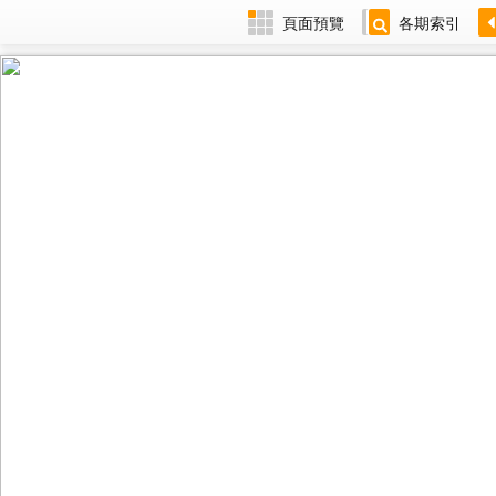
頁面預覽
各期索引