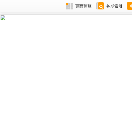
頁面預覽
各期索引