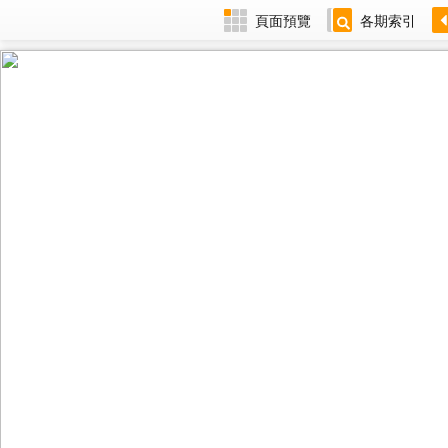
頁面預覽
各期索引