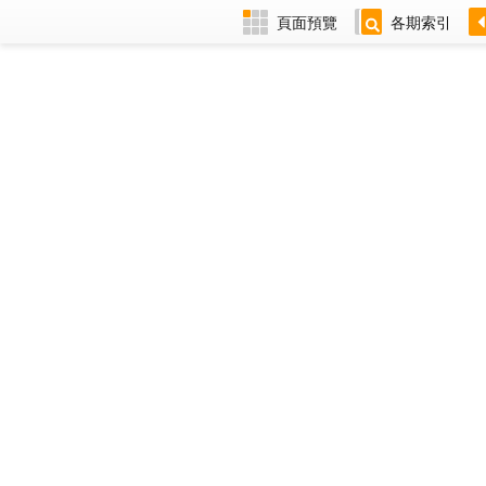
頁面預覽
各期索引