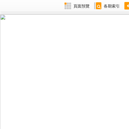
頁面預覽
各期索引