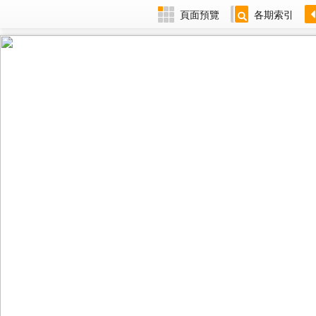
頁面預覽
各期索引