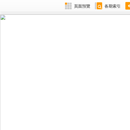
頁面預覽
各期索引