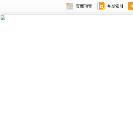
頁面預覽
各期索引