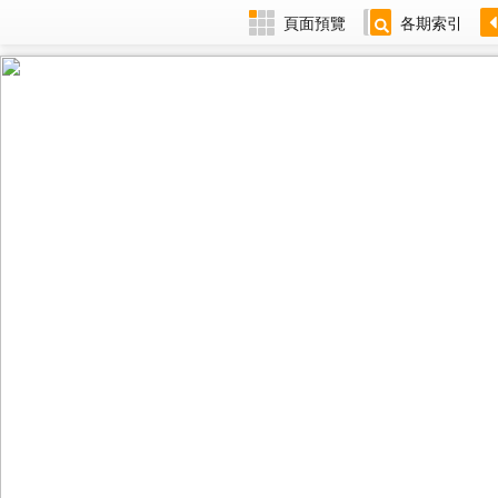
頁面預覽
各期索引