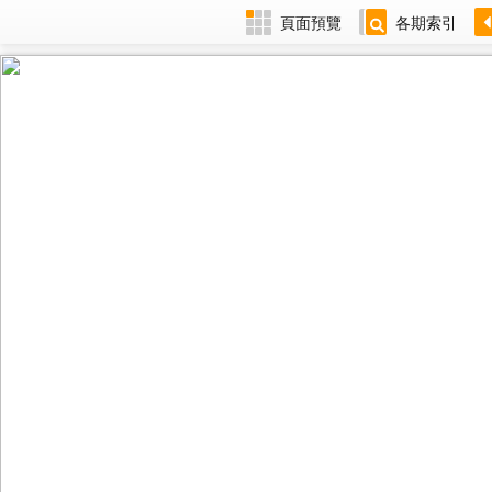
頁面預覽
各期索引