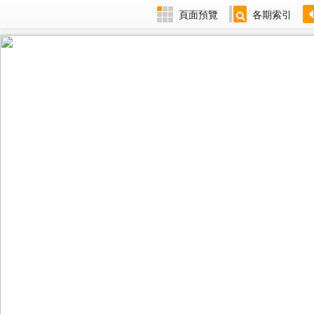
頁面預覽
各期索引