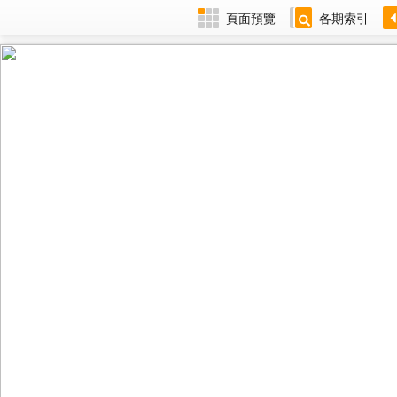
頁面預覽
各期索引