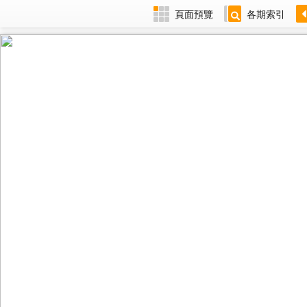
頁面預覽
各期索引