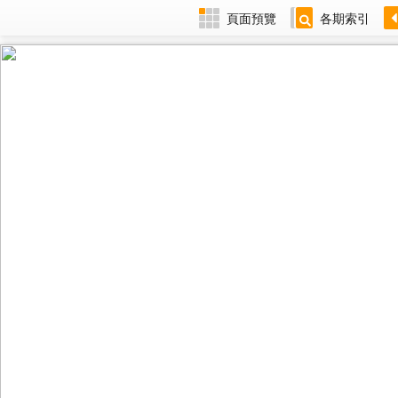
頁面預覽
各期索引