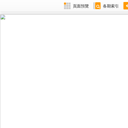
頁面預覽
各期索引