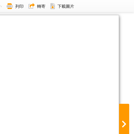
小
列印
轉寄
下載圖片