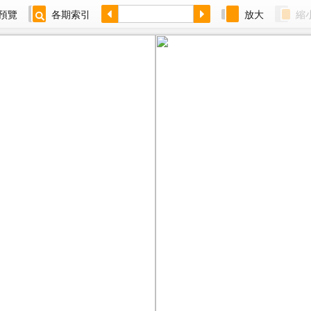
預覽
各期索引
放大
縮