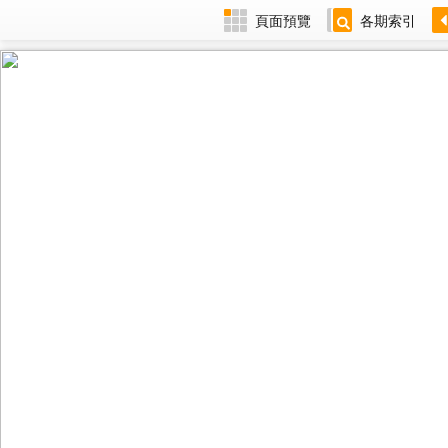
頁面預覽
各期索引