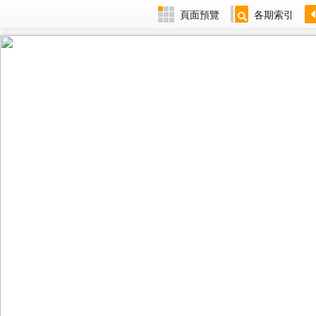
頁面預覽
各期索引