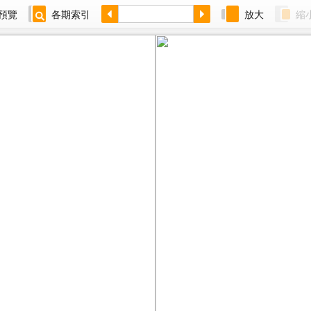
預覽
各期索引
放大
縮