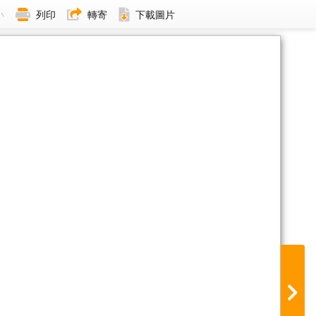
小
列印
轉寄
下載圖片