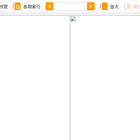
預覽
各期索引
放大
縮