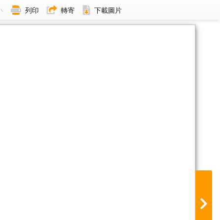
小
列印
轉寄
下載圖片