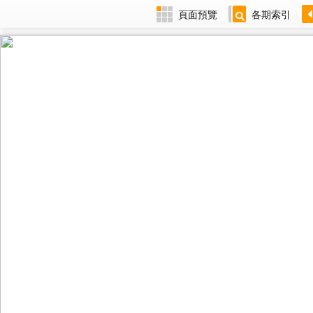
頁面預覽
各期索引