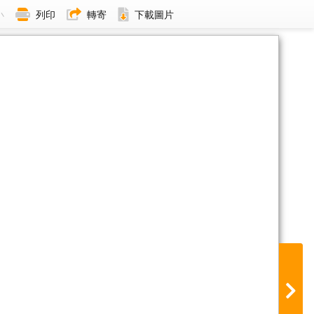
小
列印
轉寄
下載圖片