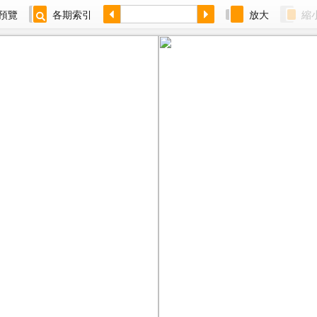
預覽
各期索引
放大
縮