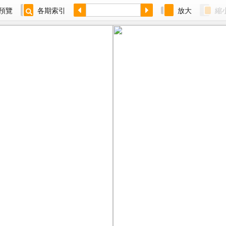
預覽
各期索引
放大
縮