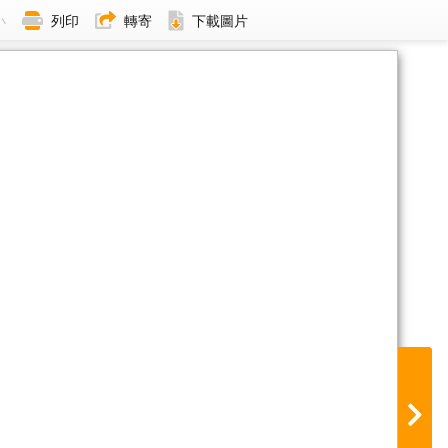
小
列印
轉寄
下載圖片