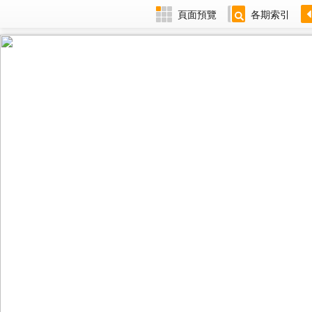
頁面預覽
各期索引