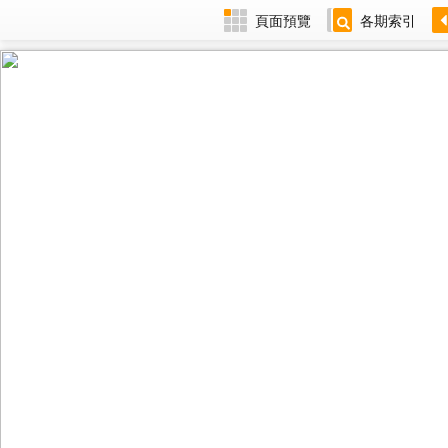
頁面預覽
各期索引