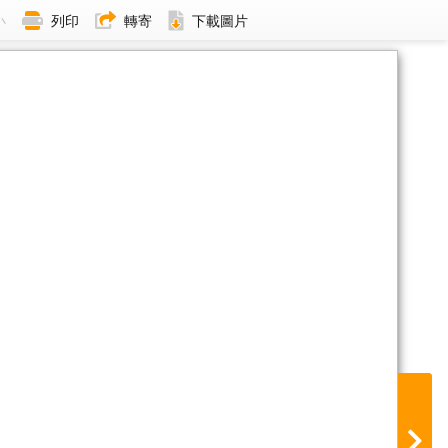
小
列印
轉寄
下載圖片