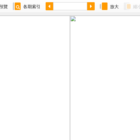
預覽
各期索引
放大
縮