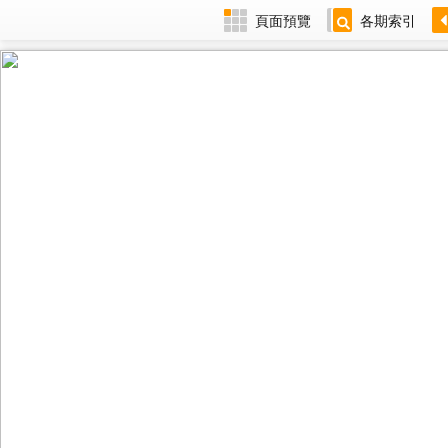
頁面預覽
各期索引