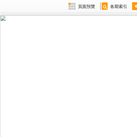
頁面預覽
各期索引