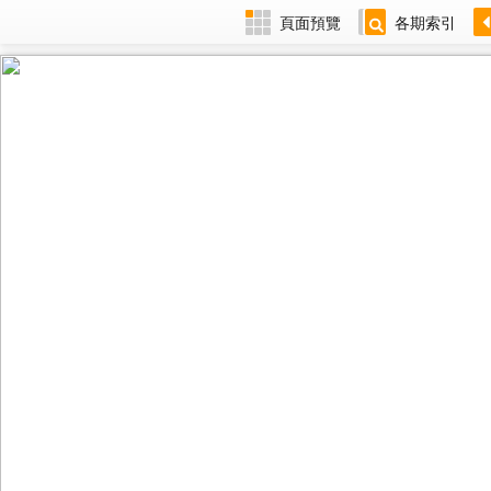
頁面預覽
各期索引