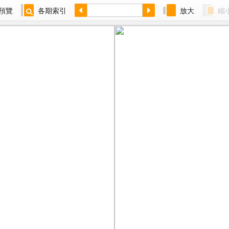
預覽
各期索引
放大
縮