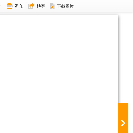
小
列印
轉寄
下載圖片