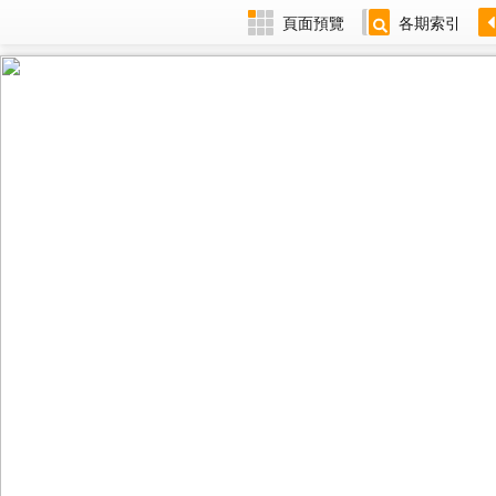
頁面預覽
各期索引