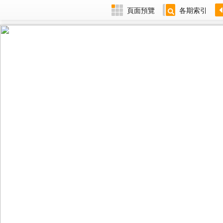
頁面預覽
各期索引