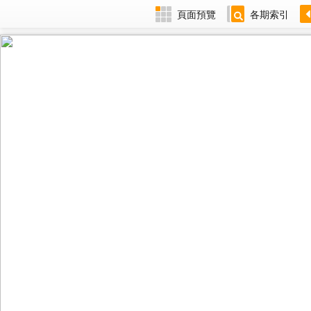
頁面預覽
各期索引