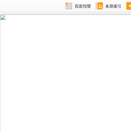
頁面預覽
各期索引